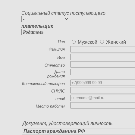
прививки), • семейное по
Социальный статус поступающего
положение (семейное пол
без попечения родителей
плательщик
образования, • место ра
Пол
Мужской
Женский
отношение к воинской обя
Фамилия
олимпиадах, конкурсах, 
Имя
достижениях в них. Я сог
Отчество
Дата
действия приемной компа
рождения
установленного законом
Контактный телефон
СНИЛС
персональных данных в 
email
системе, все переданны
Место работы
данные, являются общедо
размещены на официальн
Документ, удостоверяющий личность
части, в которой это не