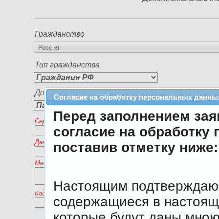
Гражданство
Россия
Тип гражданства
Документ, удостоверяющий личность
Согласие на обработку персональных данны
Перед заполнением зая
Серия*
Номер*
согласие на обработку
Дата выдачи*
поставив отметку ниже:
Место выдачи (ГУ МВД России по Челябинской области гор.
Настоящим подтверждаю, 
Код подразделения
содержащиеся в настояще
которые будут даны мною