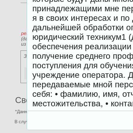
принадлежащими мне пе
я в своих интересах и п
дальнейшей обработки о
Адрес
регистрации*
юридический техникум1 (д
(данные
из паспорта)
обеспечения реализации
получение среднего проф
Заполните, если фактическое место проживан
поступления для обучени
учреждение оператора. Д
передаваемые мной перс
себя: • фамилию, имя, отч
Сведения о плательщиках (р
местожительства, • конт
электронной почты, • пас
*Данные о плательщиках нужны для заполнения договор
состоянии здоровья (гру
В случае, если абитуриент является совершеннолетним и
перенесенные заболеван