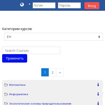
Вход
Перейти к основному содержанию
Категории курсов:
Search Courses
Применить
(текущая)
Далее
1
2
»
Математика
Информатика
Экологические основы природопользования