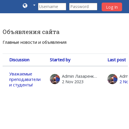
Log In
Skip to main content
Объявления сайта
Главные новости и объявления
Discussion
Started by
Last post
Status
List of discussions. Showing 1 of 1 disc
Уважаемые
Admin Лазаренко Виктор
преподаватели
2 Nov 2023
2 No
и студенты!